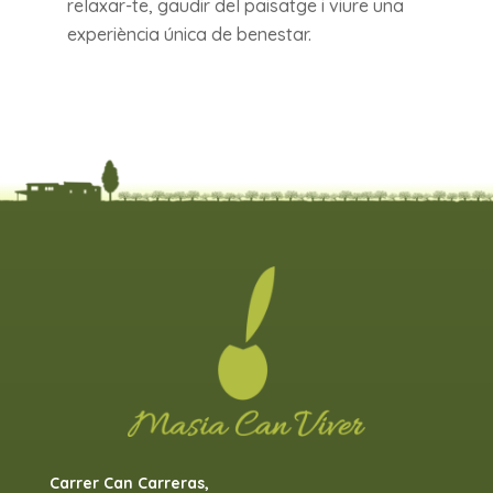
relaxar-te, gaudir del paisatge i viure una
experiència única de benestar.
Carrer Can Carreras,