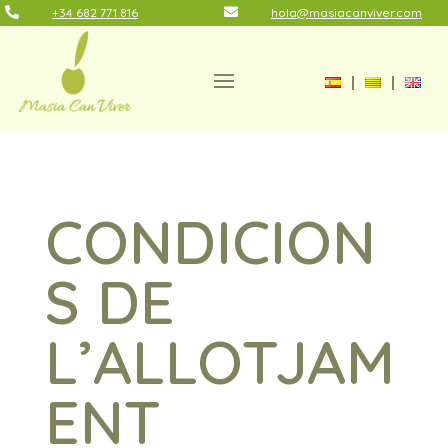

+34 682 771 816

hola@masiacanviver.com
CONDICION
S DE
L’ALLOTJAM
ENT