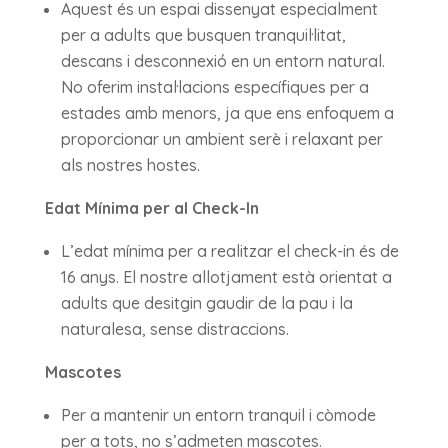
Aquest és un espai dissenyat especialment
per a adults que busquen tranquil·litat,
descans i desconnexió en un entorn natural.
No oferim instal·lacions específiques per a
estades amb menors, ja que ens enfoquem a
proporcionar un ambient serè i relaxant per
als nostres hostes.
Edat Mínima per al Check-In
L’edat mínima per a realitzar el check-in és de
16 anys. El nostre allotjament està orientat a
adults que desitgin gaudir de la pau i la
naturalesa, sense distraccions.
Mascotes
Per a mantenir un entorn tranquil i còmode
per a tots, no s’admeten mascotes.