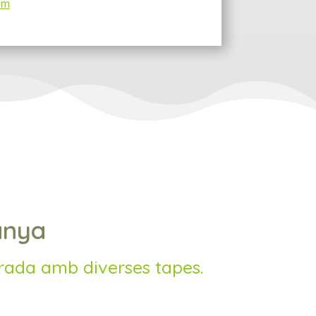
om
anya
orada amb diverses tapes.