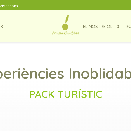
iver.com
EL NOSTRE OLI
RO
eriències Inoblida
PACK TURÍSTIC