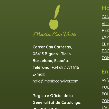
Ma
CAN
ALL
RES
EXP
EL 
Carrer Can Carreras,
ROD
08415 Bigues i Riells
CON
Barcelona, España.
Teléfono:
+34 682 771 816
En
E-mail:
AVÍ
hola@masiacanviver.com
POL
POL
Registre Oficial de la
CON
Generalitat de Catalunya:
L’A