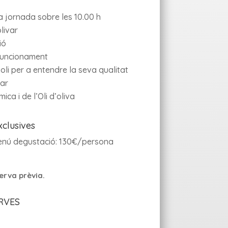
la jornada sobre les 10.00 h
olivar
ió
u funcionament
oli per a entendre la seva qualitat
iar
ca i de l’Oli d’oliva
xclusives
enú degustació:
130€/persona
erva prèvia.
RVES