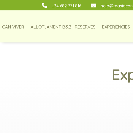


+34 682 771 816
hola@masiacanv
CAN VIVER
ALLOTJAMENT B&B I RESERVES
EXPERIÈNCIES
Exp