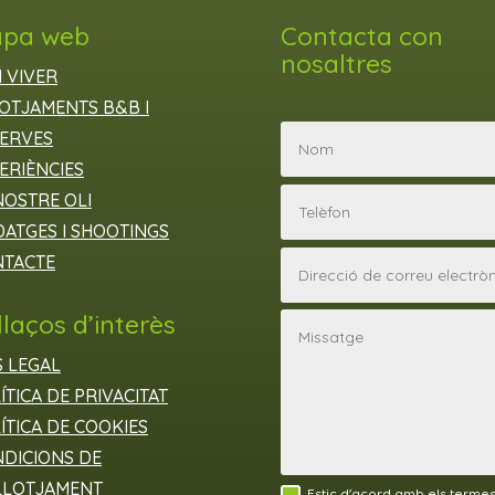
pa web
Contacta con
nosaltres
 VIVER
OTJAMENTS B&B I
ERVES
ERIÈNCIES
NOSTRE OLI
ATGES I SHOOTINGS
TACTE
llaços d’interès
S LEGAL
ÍTICA DE PRIVACITAT
ÍTICA DE COOKIES
DICIONS DE
LLOTJAMENT
Estic d'acord amb els termes