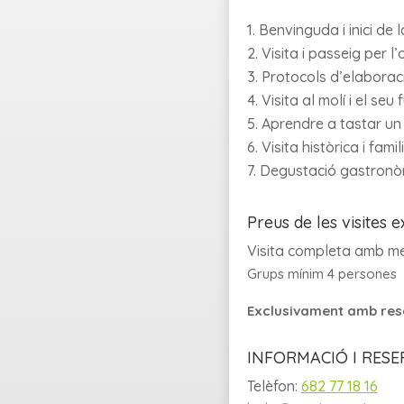
Benvinguda i inici de 
Visita i passeig per l’
Protocols d’elaborac
Visita al molí i el se
Aprendre a tastar un 
Visita històrica i famil
Degustació gastronòmi
Preus de les visites e
Visita completa amb m
Grups mínim 4 persones
Exclusivament amb res
INFORMACIÓ I RESE
Telèfon:
682 77 18 16